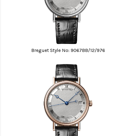
Breguet Style No: 9067BB/12/976